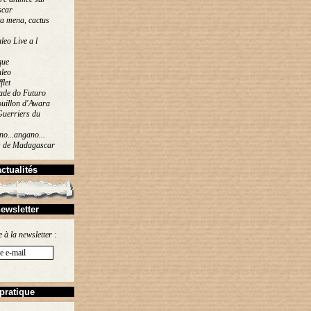
car
a mena, cactus
eo Live a l
que
leo
flet
ade do Futuro
uillon d'Awara
Guerriers du
o...angano...
s de Madagascar
actualités
ewsletter
e à la newsletter :
pratique