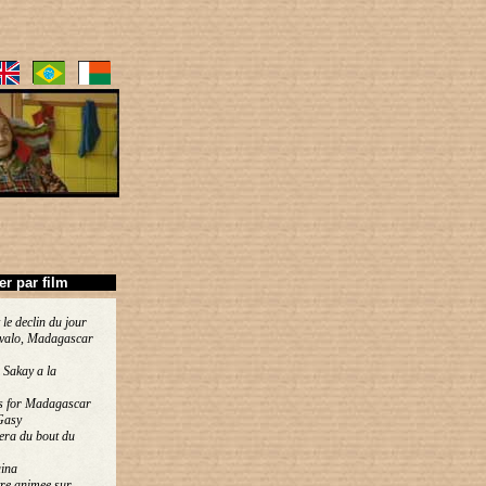
ier par film
 le declin du jour
valo, Madagascar
 Sakay a la
s for Madagascar
Gasy
era du bout du
ina
re animee sur