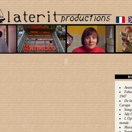
tr
Avant
Faha
1947
De la
Carapa
Song
Ady 
L Op
monde
Mara
Fenet