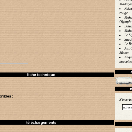
Madagas
Raket
rouge
Mahal
Olympia
Batu
Maha
Le Sif
Saud
Le Bo
Aux 
Silence
Angan
nouvelle
fiche technique
n
onibles :
S'inscrir
téléchargements