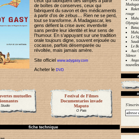
ceux qui fabriquent des lampes à partir
Madagas
de boîtes de conserves, ceux qui
Raket
fabriquent du savon et des médicaments
rouge
à partir d’os de zébus… Rien ne se perd,
Mahal
tout se transforme. À Madagascar, les
Olympia
gens défient la crise avec inventivité
Batu
sans perdre leur identité et leur sens de
Maha
l’humour. En s’appuyant sur une tradition
Le Sif
orale toujours digne, souvent enjouée ou
Saud
cocasse, parfois désemparée ou
Le Bo
révoltée, mais jamais amère.
Aux 
Silence
Site officiel
Angan
www.adygasy.com
nouvelle
Acheter le
DVD
n
vertes mutuelles
Festival de Filmes
sionnantes
Documentarios invade
S'inscrir
Studio
Maputo
O Pais
fiche technique
tes