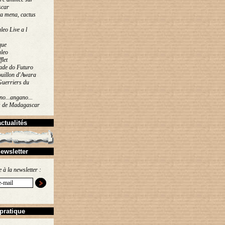
car
a mena, cactus
eo Live a l
que
leo
flet
ade do Futuro
uillon d'Awara
Guerriers du
o...angano...
s de Madagascar
actualités
ewsletter
e à la newsletter :
pratique