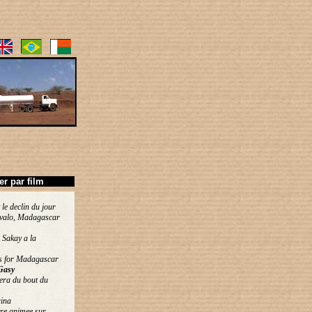
ier par film
 le declin du jour
valo, Madagascar
 Sakay a la
s for Madagascar
Gasy
era du bout du
ina
re animee sur