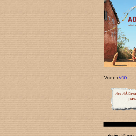
Voir en
VOD
des dÃ©cou
pas
84 minu
durée :