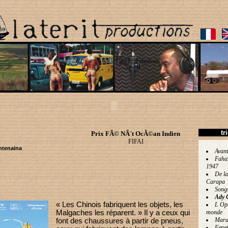
tr
Prix FÃ© NÃ¨t OcÃ©an Indien
FIFAI
ntenaina
Avant
Faha
1947
De la
Carapa
Song
Ady 
« Les Chinois fabriquent les objets, les
L Op
Malgaches les réparent. » Il y a ceux qui
monde
Mara
font des chaussures à partir de pneus,
Fenet