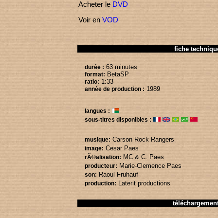
Acheter le
DVD
Voir en
VOD
fiche techniqu
63 minutes
durée :
BetaSP
format:
1:33
ratio:
1989
année de production :
langues :
sous-titres disponibles :
Carson Rock Rangers
musique:
Cesar Paes
image:
MC & C. Paes
rÃ©alisation:
Marie-Clemence Paes
producteur:
Raoul Fruhauf
son:
Laterit productions
production:
téléchargemen