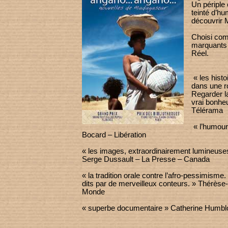
Un périple e
teinté d’h
découvrir 
Choisi com
marquants
Réel.
« les hist
dans une r
Regarder la
vrai bonhe
Télérama
« l’humour 
Bocard – Libération
« les images, extraordinairement lumineuses
Serge Dussault – La Presse – Canada
« la tradition orale contre l’afro-pessimism
dits par de merveilleux conteurs. » Thérèse
Monde
« superbe documentaire » Catherine Humbl