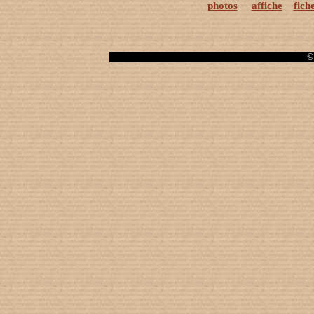
photos
affiche
fich
© 