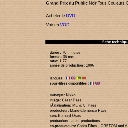
Grand Prix du Public
Noir Tous Couleurs 
Acheter le
DVD
Voir en
VOD
fiche techniqu
70 minutes
durée :
35 mm
format:
1:77
ratio:
1996
année de production :
langues :
sous-titres disponibles :
Nikko
musique:
Cesar Paes
image:
MC & C. Paes
rÃ©alisation:
Marie-Clemence Paes
producteur:
Bernard Oses
son:
Laterit productions
production:
Cobra Films
, ORSTOM
and 
co-producteurs: