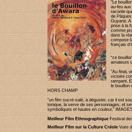
"Le bouillo
au-feu aux 
raconte qu
de Pâques n
Guyane. A p
prise à la
comme prati
dans la réal
compose l
français d
“ce bouillo
amateurs 
"Au final, 
victoire co
rampant. Ev
le bouillon
HORS CHAMP
"un film sucré-salé, à déguster, car il est sou
tonique, la verve de ses personnages, et se
symboliques et hautes en couleur." IM
Meilleur Film Ethnographique
Festival dei
Meilleur Film sur la Culture Créole
Vues d