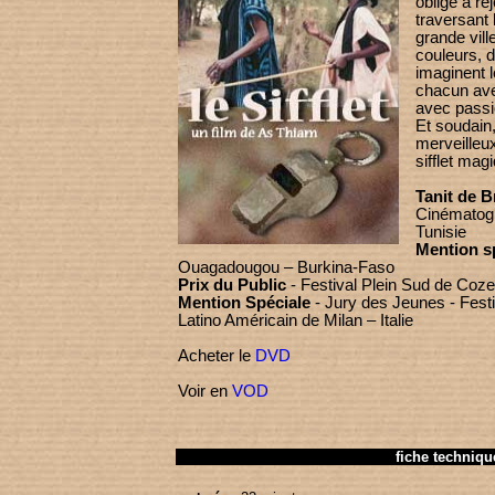
oblige à re
traversant 
grande vill
couleurs, d
imaginent l
chacun ave
avec passi
Et soudain,
merveilleux
sifflet ma
Tanit de 
Cinématog
Tunisie
Mention s
Ouagadougou – Burkina-Faso
Prix du Public
- Festival Plein Sud de Coz
Mention Spéciale
- Jury des Jeunes - Festi
Latino Américain de Milan – Italie
Acheter le
DVD
Voir en
VOD
fiche techniqu