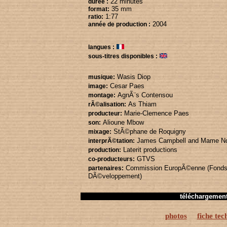
22 minutes
durée :
35 mm
format:
1:77
ratio:
2004
année de production :
langues :
sous-titres disponibles :
Wasis Diop
musique:
Cesar Paes
image:
AgnÃ¨s Contensou
montage:
As Thiam
rÃ©alisation:
Marie-Clemence Paes
producteur:
Alioune Mbow
son:
StÃ©phane de Roquigny
mixage:
James Campbell
and Mame N
interprÃ©tation:
Laterit productions
production:
GTVS
co-producteurs:
Commission EuropÃ©enne (Fond
partenaires:
DÃ©veloppement)
téléchargemen
photos
fiche tec