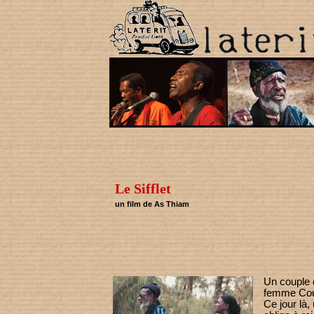
Le Sifflet
un film de As Thiam
Un couple 
femme Coum
Ce jour là,