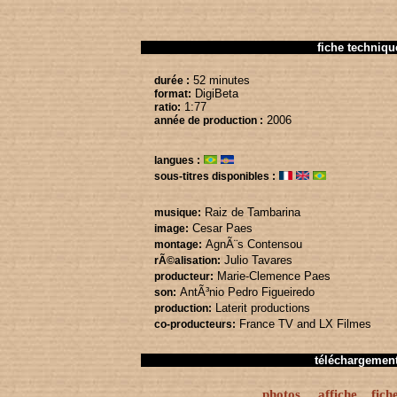
fiche techniqu
52 minutes
durée :
DigiBeta
format:
1:77
ratio:
2006
année de production :
langues :
sous-titres disponibles :
Raiz de Tambarina
musique:
Cesar Paes
image:
AgnÃ¨s Contensou
montage:
Julio Tavares
rÃ©alisation:
Marie-Clemence Paes
producteur:
AntÃ³nio Pedro Figueiredo
son:
Laterit productions
production:
France TV
and LX Filmes
co-producteurs:
téléchargemen
photos
affiche
fich