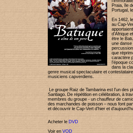
l'immoralité
Praia, île 
Portugal, l
En 1462, l
au Cap-Ver
apportaien
d'Afrique et
être le Ba
une danse 
percussion
que réprimé
caractère 
l’époque co
dans la cla
genre musical spectaculaire et contestataire 
musiciens capverdiens.
Le groupe Raiz de Tambarina est l’un des pl
Santiago. De répétition en célébration, à trav
membres du groupe - un chauffeur de cam
des marchandes de poisson – nous font part
et découvrir le Cap-Vert d’hier et d’aujourd’hu
Acheter le
DVD
Voir en
VOD