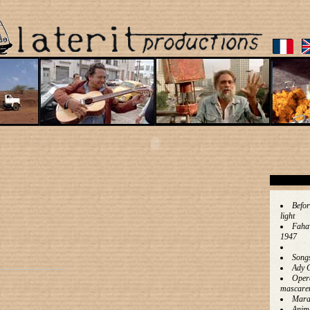
Befor
light
Faha
1947
Song
Ady 
Oper
mascare
Mara
Anim