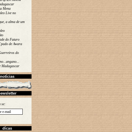
adagascar
ta Mena
leo Live no
que, a alma de um
leo
ito
ade do Futuro
´pado de Awara
Guerreiros do
o...angano...
de Madagascar
notícias
ewsletter
 se:
dícas