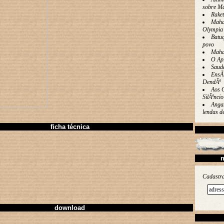
sobre M
Rake
Maha
Olympia
Batu
povo
Maha
O Ap
Saud
EnsÃ
DendÃª
Aos 
SilÃªncio
Angan
lendas 
ficha técnica
n
Cadastra
download