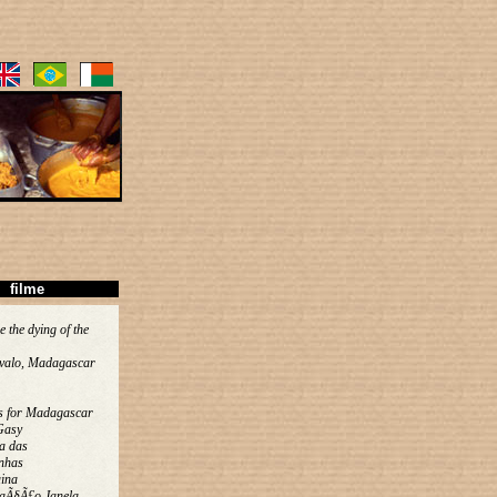
filme
e the dying of the
valo, Madagascar
s for Madagascar
Gasy
a das
nhas
ina
aÃ§Ã£o Janela