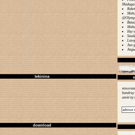
Madagas
Rake
Maha
@Olymp
Batu
Maha
Ilay s
Saud
Laso
Aux g
Angan
tekinina
n
misorata
handray 
amin'ny 
download