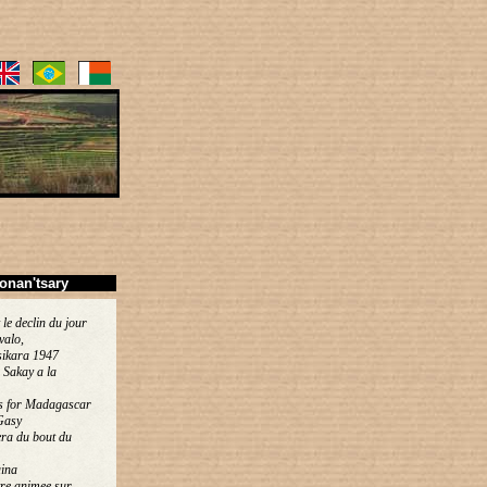
onan'tsary
 le declin du jour
valo,
ikara 1947
 Sakay a la
s for Madagascar
Gasy
ra du bout du
ina
re animee sur