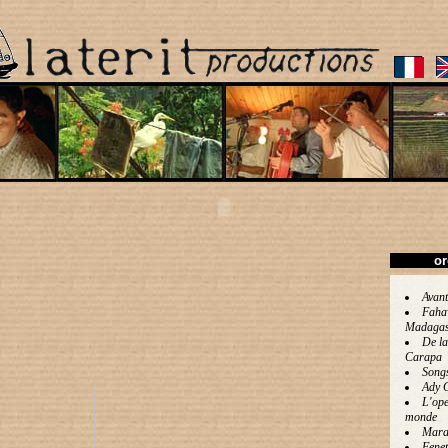
or
Avant
Faha
Madagas
De la
Carapa
Song
Ady 
L'ope
monde
Mara
Fenet