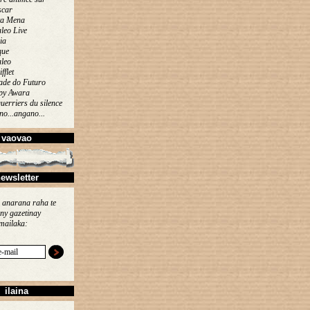
car
ta Mena
leo Live
ia
que
leo
ifflet
ade do Futuro
py Awara
uerriers du silence
o...angano...
vaovao
ewsletter
 anarana raha te
ny gazetinay
mailaka:
ilaina