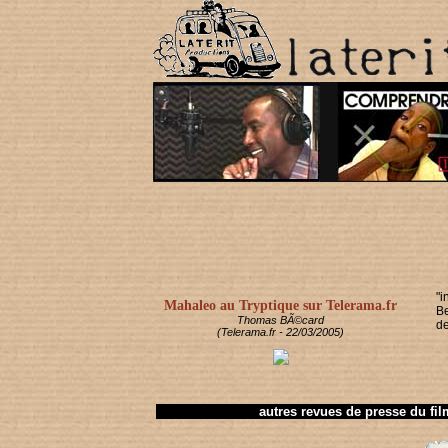
"
Mahaleo au Tryptique sur Telerama.fr
B
Thomas BÃ©card
de
(Telerama.fr - 22/03/2005)
autres revues de presse du fil