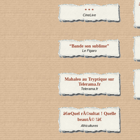
* * *
CineLive
“Bande son sublime”
Le Figaro
Mahaleo au Tryptique sur
Telerama.fr
Telerama.fr
â€œQuel rÃ©sultat ! Quelle
beautÃ© !â€
Africultures