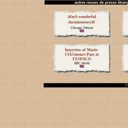
autres revues de presse étrang
â€œA wonderful
documentaryâ€
Chicago Tribune
Interview of Marie-
ClÃ©mence Paes at
FESPACO
BBC World
© 