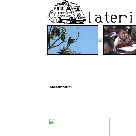
oronantsarin'i