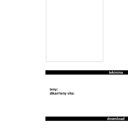
tekinina
teny:
dikan'teny vita:
download