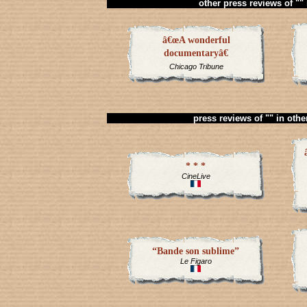
other press reviews of ""
â€œA wonderful
documentaryâ€
Chicago Tribune
press reviews of "" in oth
* * *
CineLive
“Bande son sublime”
Le Figaro