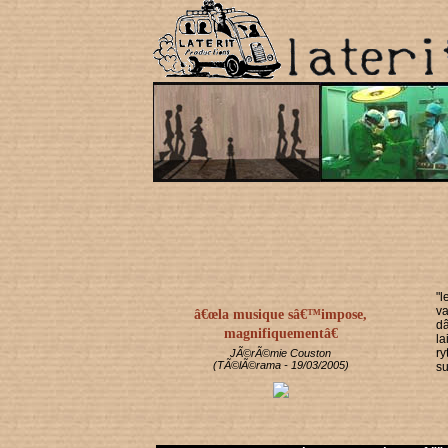
"l
v
â€œla musique sâ€™impose,
d
magnifiquementâ€
la
r
JÃ©rÃ©mie Couston
(TÃ©lÃ©rama - 19/03/2005)
su