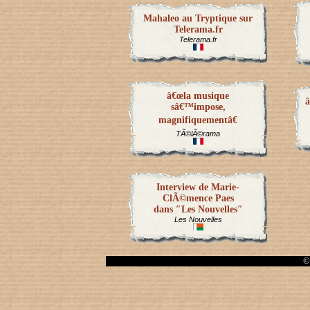
Mahaleo au Tryptique sur
Telerama.fr
Telerama.fr
â€œla musique
â
sâ€™impose,
magnifiquementâ€
TÃ©lÃ©rama
Interview de Marie-
ClÃ©mence Paes
dans ″Les Nouvelles″
Les Nouvelles
© 