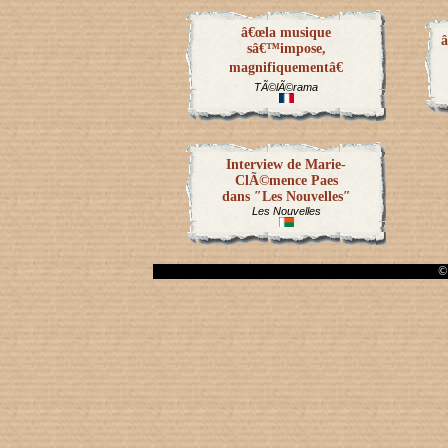
â€œla musique
â
sâ€™impose,
magnifiquementâ€
TÃ©lÃ©rama
Interview de Marie-
ClÃ©mence Paes
dans ″Les Nouvelles″
Les Nouvelles
© 