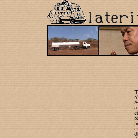
"
n
Ã
a
e
p
p
c
d