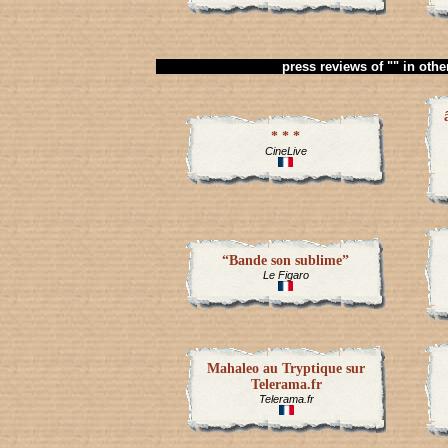
press reviews of "" in oth
* * *
CineLive
“Bande son sublime”
Le Figaro
Mahaleo au Tryptique sur
Telerama.fr
Telerama.fr