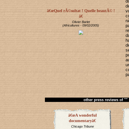
d
d
v
â€œQuel rÃ©sultat ! Quelle beautÃ© !
c
â€
n
Olivier Barlet
p
(Africultures - 09/02/2005)
r
d
h
d
s
p
a
u
c
p
other press reviews of ""
â€œA wonderful
documentaryâ€
Chicago Tribune