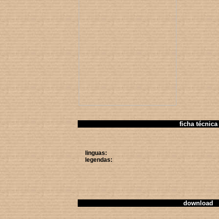
ficha técnica
linguas:
legendas:
download