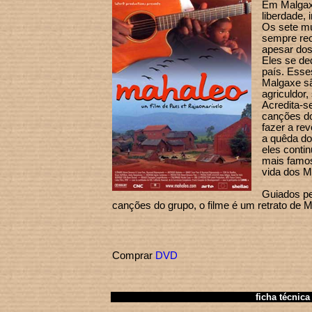
Em Malgaxe
liberdade,
Os sete m
sempre re
apesar dos
Eles se d
país. Esse
Malgaxe sã
agriculdor,
Acredita-
canções d
fazer a re
a quêda do
eles conti
mais famos
vida dos M
Guiados pe
canções do grupo, o filme é um retrato de 
Comprar
DVD
ficha técnica