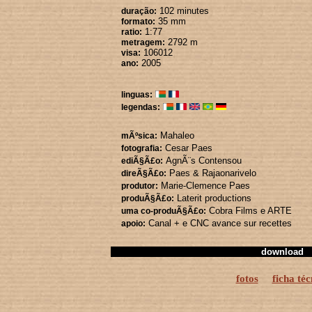
102 minutes
duração:
35 mm
formato:
1:77
ratio:
2792 m
metragem:
106012
visa:
2005
ano:
linguas:
legendas:
Mahaleo
mÃºsica:
Cesar Paes
fotografia:
AgnÃ¨s Contensou
ediÃ§Ã£o:
Paes & Rajaonarivelo
direÃ§Ã£o:
Marie-Clemence Paes
produtor:
Laterit productions
produÃ§Ã£o:
Cobra Films
e ARTE
uma co-produÃ§Ã£o:
Canal +
e CNC avance sur recettes
apoio:
download
fotos
ficha téc