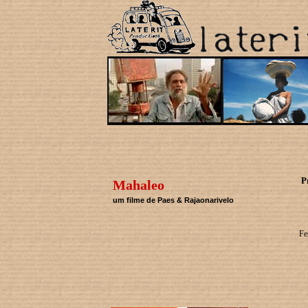
P
Mahaleo
um filme de Paes & Rajaonarivelo
Fe