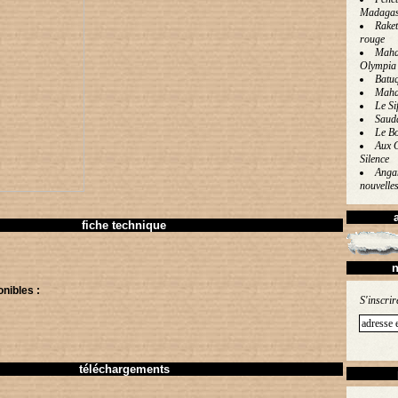
Madagas
Raket
rouge
Mahal
Olympia
Batu
Maha
Le Sif
Saud
Le Bo
Aux 
Silence
Angan
nouvelle
fiche technique
n
onibles :
S'inscrir
téléchargements