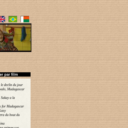
ier par film
 le declin du jour
valo, Madagascar
 Sakay a la
s for Madagascar
Gasy
era du bout du
ina
re animee sur