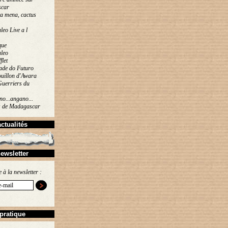
car
a mena, cactus
eo Live a l
que
leo
flet
ade do Futuro
uillon d'Awara
Guerriers du
o...angano...
s de Madagascar
actualités
ewsletter
e à la newsletter :
pratique