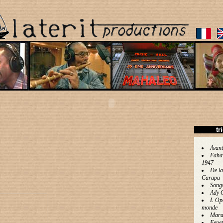
tr
Avant
Faha
1947
De la
Carapa
Song
Ady 
L Op
monde
Mara
Fenet