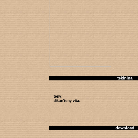
tekinina
teny:
dikan'teny vita:
download