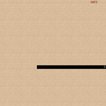
sary
© 