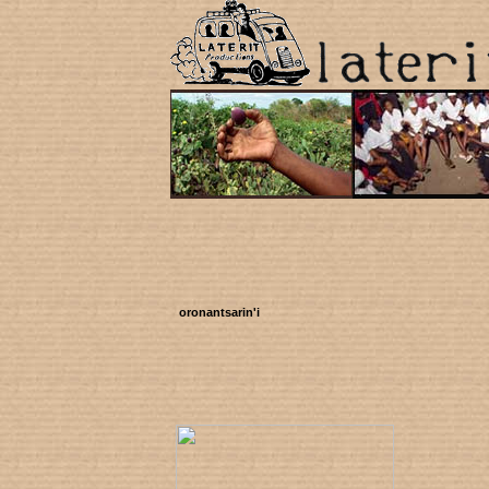
oronantsarin'i