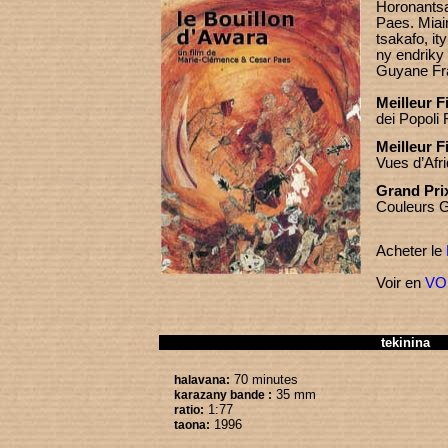
Horonantsa
Paes. Miai
tsakafo, it
ny endriky
Guyane Fr
Meilleur 
dei Popoli 
Meilleur F
Vues d’Afr
Grand Pri
Couleurs 
Acheter le
Voir en
VO
tekinina
70 minutes
halavana:
35 mm
karazany bande :
1:77
ratio:
1996
taona: