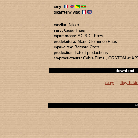
teny:
dikan'teny vita:
Nikko
mozika:
Cesar Paes
sary:
MC & C. Paes
mpamorona:
Marie-Clemence Paes
prodokotera:
Bernard Oses
mpaka feo:
Laterit productions
production:
Cobra Films
, ORSTOM
et AR
co-producteurs:
download
sary
fisy teki
© 