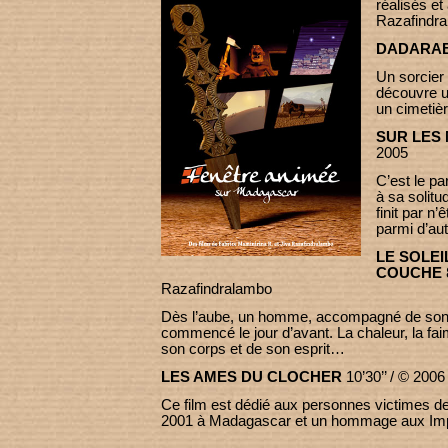
réalisés et
Razafindra
DADARA
Un sorcier 
découvre u
un cimeti
SUR LES 
2005
C’est le pa
à sa solitu
finit par n’
parmi d’au
LE SOLEIL
COUCHE
Razafindralambo
Dès l’aube, un homme, accompagné de son z
commencé le jour d’avant. La chaleur, la faim
son corps et de son esprit…
LES AMES DU CLOCHER
10’30’’ / © 200
Ce film est dédié aux personnes victimes de
2001 à Madagascar et un hommage aux Imp