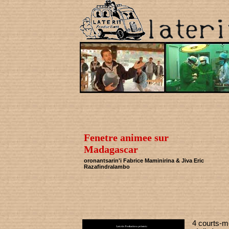
Fenetre animee sur
Madagascar
oronantsarin'i Fabrice Maminirina & Jiva Eric
Razafindralambo
4 courts-m