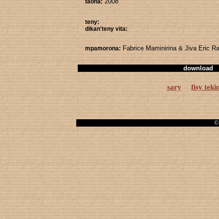
2008
taona:
teny:
dikan'teny vita:
Fabrice Maminirina & Jiva Eric R
mpamorona:
download
sary
fisy teki
© 