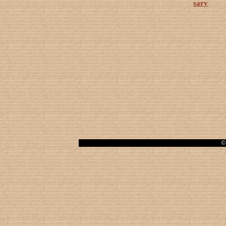
sary
© 