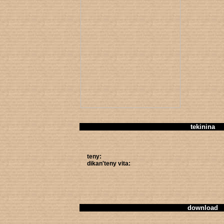
tekinina
teny:
dikan'teny vita:
download