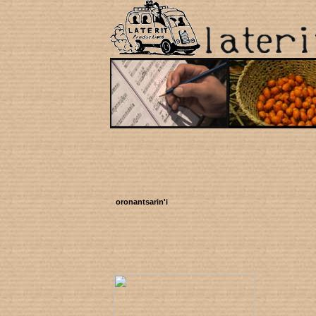
oronantsarin'i